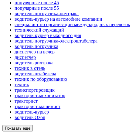
популярные после 45
популярные после 55
водитель погрузчика-ричтрака
водитель-курьер на автомобиле компании
специалист по организации международных перевозок
технический служащий
водитель-курьер выходного дня
водитель погрузчика-электроштабелера
водитель погрузчика
диспетчер на вечер
диспетчер
водитель ричтрака
техник в отель
водитель штабелера
техник по оборудованию
техник
транспортировщик
тракторист-механизатор
тракторист
тракторист-машинист
водитель-курьер
водитель Ozon
Показать ещё