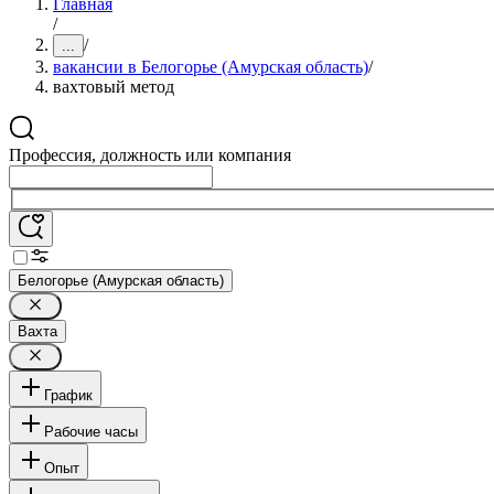
Главная
/
/
...
вакансии в Белогорье (Амурская область)
/
вахтовый метод
Профессия, должность или компания
Белогорье (Амурская область)
Вахта
График
Рабочие часы
Опыт