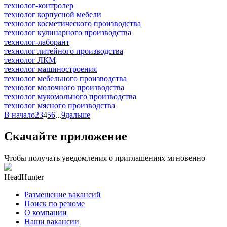
технолог-контролер
технолог корпусной мебели
технолог косметического производства
технолог кулинарного производства
технолог-лаборант
технолог литейного производства
технолог ЛКМ
технолог машиностроения
технолог мебельного производства
технолог молочного производства
технолог мукомольного производства
технолог мясного производства
В начало
2
3
4
5
6
...
9
дальше
Скачайте приложение
Чтобы получать уведомления о приглашениях мгновенно
HeadHunter
Размещение вакансий
Поиск по резюме
О компании
Наши вакансии