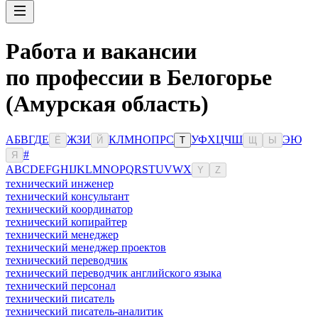
Работа и вакансии
по профессии в Белогорье
(Амурская область)
А
Б
В
Г
Д
Е
Ж
З
И
К
Л
М
Н
О
П
Р
С
У
Ф
Х
Ц
Ч
Ш
Э
Ю
Ё
Й
Т
Щ
Ы
#
Я
A
B
C
D
E
F
G
H
I
J
K
L
M
N
O
P
Q
R
S
T
U
V
W
X
Y
Z
технический инженер
технический консультант
технический координатор
технический копирайтер
технический менеджер
технический менеджер проектов
технический переводчик
технический переводчик английского языка
технический персонал
технический писатель
технический писатель-аналитик