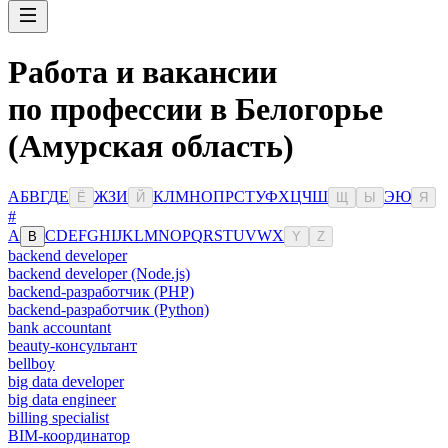
Работа и вакансии
по профессии в Белогорье
(Амурская область)
А
Б
В
Г
Д
Е
Ж
З
И
К
Л
М
Н
О
П
Р
С
Т
У
Ф
Х
Ц
Ч
Ш
Э
Ю
Ё
Й
Щ
Ы
Я
#
A
C
D
E
F
G
H
I
J
K
L
M
N
O
P
Q
R
S
T
U
V
W
X
B
Y
Z
backend developer
backend developer (Node.js)
backend-разработчик (PHP)
backend-разработчик (Python)
bank accountant
beauty-консультант
bellboy
big data developer
big data engineer
billing specialist
BIM-координатор