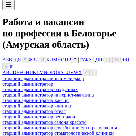
Работа и вакансии
по профессии в Белогорье
(Амурская область)
А
Б
В
Г
Д
Е
Ж
З
И
К
Л
М
Н
О
П
Р
Т
У
Ф
Х
Ц
Ч
Ш
Э
Ю
Ё
Й
С
Щ
Ы
#
Я
A
B
C
D
E
F
G
H
I
J
K
L
M
N
O
P
Q
R
S
T
U
V
W
X
Y
Z
старший административный менеджер
старший администратор
старший администратор баз данных
старший администратор интернет-магазина
старший администратор-кассир
старший администратор клиники
старший администратор отеля
старший администратор ресторана
старший администратор салона красоты
старший администратор службы приема и размещения
старший администратор стоматологической клиники