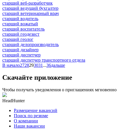
старший веб-разработчик
старший ведущий бухгалтер
старший ветеринарный врач
старший водитель
старший вожатый
старший воспитатель
старший геодезист
старший геолог
старший делопроизводитель
старший дизайнер
старший диспетчер
старший диспетчер транспортного отдела
В начало
27
28
29
30
31
...
36
дальше
Скачайте приложение
Чтобы получать уведомления о приглашениях мгновенно
HeadHunter
Размещение вакансий
Поиск по резюме
О компании
Наши вакансии