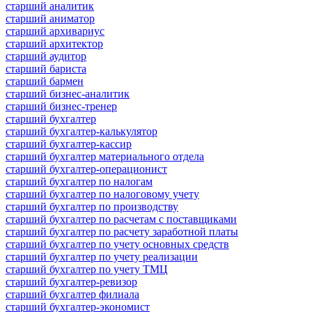
старший аналитик
старший аниматор
старший архивариус
старший архитектор
старший аудитор
старший бариста
старший бармен
старший бизнес-аналитик
старший бизнес-тренер
старший бухгалтер
старший бухгалтер-калькулятор
старший бухгалтер-кассир
старший бухгалтер материального отдела
старший бухгалтер-операционист
старший бухгалтер по налогам
старший бухгалтер по налоговому учету
старший бухгалтер по производству
старший бухгалтер по расчетам с поставщиками
старший бухгалтер по расчету заработной платы
старший бухгалтер по учету основных средств
старший бухгалтер по учету реализации
старший бухгалтер по учету ТМЦ
старший бухгалтер-ревизор
старший бухгалтер филиала
старший бухгалтер-экономист