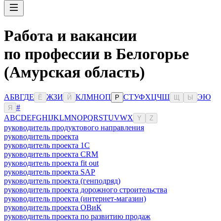
Работа и вакансии
по профессии в Белогорье
(Амурская область)
А
Б
В
Г
Д
Е
Ж
З
И
К
Л
М
Н
О
П
С
Т
У
Ф
Х
Ц
Ч
Ш
Э
Ю
Ё
Й
Р
Щ
Ы
#
Я
A
B
C
D
E
F
G
H
I
J
K
L
M
N
O
P
Q
R
S
T
U
V
W
X
Y
Z
руководитель продуктового направления
руководитель проекта
руководитель проекта 1C
руководитель проекта CRM
руководитель проекта fit out
руководитель проекта SAP
руководитель проекта (генподряд)
руководитель проекта дорожного строительства
руководитель проекта (интернет-магазин)
руководитель проекта ОВиК
руководитель проекта по развитию продаж