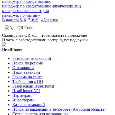
менеджер по кредитованию
менеджер по кредитованию физических лиц
менеджер полевого отдела
менеджер по лизингу
В начало
15
16
17
18
19
...
47
дальше
Сканируйте QR-код, чтобы скачать приложение
И чаты с работодателями всегда будут под рукой
HeadHunter
Размещение вакансий
Поиск по резюме
О компании
Наши вакансии
Реклама на сайте
Требования к ПО
Безопасный HeadHunter
HeadHunter API
Партнерам
Инвесторам
Каталог компаний
Поиск по вакансиям в Белогорье (Амурская область)
Сетка: соцсеть для нетворкинга