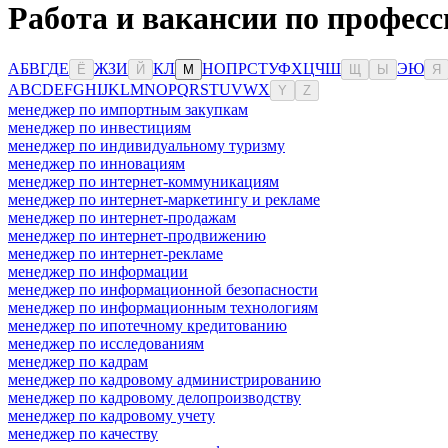
Работа и вакансии по професс
А
Б
В
Г
Д
Е
Ж
З
И
К
Л
Н
О
П
Р
С
Т
У
Ф
Х
Ц
Ч
Ш
Э
Ю
Ё
Й
М
Щ
Ы
Я
A
B
C
D
E
F
G
H
I
J
K
L
M
N
O
P
Q
R
S
T
U
V
W
X
Y
Z
менеджер по импортным закупкам
менеджер по инвестициям
менеджер по индивидуальному туризму
менеджер по инновациям
менеджер по интернет-коммуникациям
менеджер по интернет-маркетингу и рекламе
менеджер по интернет-продажам
менеджер по интернет-продвижению
менеджер по интернет-рекламе
менеджер по информации
менеджер по информационной безопасности
менеджер по информационным технологиям
менеджер по ипотечному кредитованию
менеджер по исследованиям
менеджер по кадрам
менеджер по кадровому администрированию
менеджер по кадровому делопроизводству
менеджер по кадровому учету
менеджер по качеству