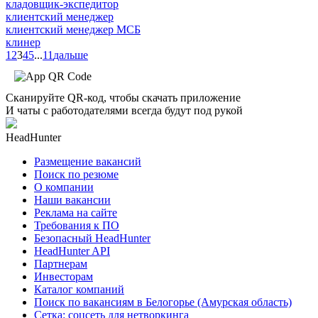
кладовщик-экспедитор
клиентский менеджер
клиентский менеджер МСБ
клинер
1
2
3
4
5
...
11
дальше
Сканируйте QR-код, чтобы скачать приложение
И чаты с работодателями всегда будут под рукой
HeadHunter
Размещение вакансий
Поиск по резюме
О компании
Наши вакансии
Реклама на сайте
Требования к ПО
Безопасный HeadHunter
HeadHunter API
Партнерам
Инвесторам
Каталог компаний
Поиск по вакансиям в Белогорье (Амурская область)
Сетка: соцсеть для нетворкинга