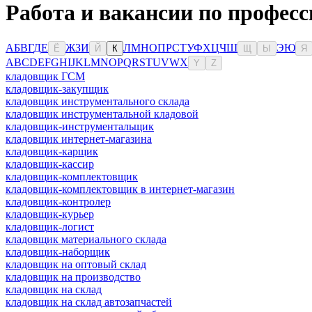
Работа и вакансии по професс
А
Б
В
Г
Д
Е
Ж
З
И
Л
М
Н
О
П
Р
С
Т
У
Ф
Х
Ц
Ч
Ш
Э
Ю
Ё
Й
К
Щ
Ы
Я
A
B
C
D
E
F
G
H
I
J
K
L
M
N
O
P
Q
R
S
T
U
V
W
X
Y
Z
кладовщик ГСМ
кладовщик-закупщик
кладовщик инструментального склада
кладовщик инструментальной кладовой
кладовщик-инструментальщик
кладовщик интернет-магазина
кладовщик-карщик
кладовщик-кассир
кладовщик-комплектовщик
кладовщик-комплектовщик в интернет-магазин
кладовщик-контролер
кладовщик-курьер
кладовщик-логист
кладовщик материального склада
кладовщик-наборщик
кладовщик на оптовый склад
кладовщик на производство
кладовщик на склад
кладовщик на склад автозапчастей