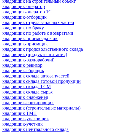
кладовщик на строительный объект
кладовщик-оператор
кладовщик-оператор 1С
кладовщик-отборщик
кладовщик отдела запасных частей
кладовщик по браку
кладовщик по работе с возвратами
кладовщик-приемосдатчик
кладовщик-приемщик
кладовщик продовольственного склада
кладовщик (продукты питания)
кладовщик-разнорабочий
кладовщик-ревизор
кладовщик-сборщик
кладовщик склада автозапчастей
кладовщик склада готовой продукции
кладовщик склада ГСМ
кладовщик склада сырья
кладовщик-снабженец
кладовщик-сортировщик
кладовщик (строительные материалы)
кладовщик ТМЦ
кладовщик-упаковщик
кладовщик-учетчик
кладовщик центрального склада