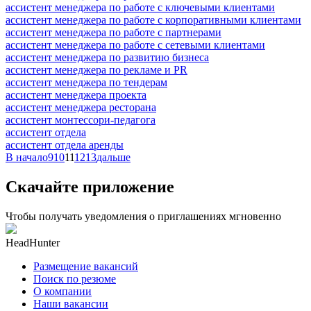
ассистент менеджера по работе с ключевыми клиентами
ассистент менеджера по работе с корпоративными клиентами
ассистент менеджера по работе с партнерами
ассистент менеджера по работе с сетевыми клиентами
ассистент менеджера по развитию бизнеса
ассистент менеджера по рекламе и PR
ассистент менеджера по тендерам
ассистент менеджера проекта
ассистент менеджера ресторана
ассистент монтессори-педагога
ассистент отдела
ассистент отдела аренды
В начало
9
10
11
12
13
дальше
Скачайте приложение
Чтобы получать уведомления о приглашениях мгновенно
HeadHunter
Размещение вакансий
Поиск по резюме
О компании
Наши вакансии