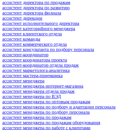
ассистент директора по продажам
ассистент директора по развитию
ассистент директора филиала
ассистент дирекции
ассистент исполнительного директора
ассистент категорийного менеджера
ассистент клиентского отдела
ассистент команды
ассистент коммерческого отдела
ассистент консультанта по подбору персонала
ассистент-координатор
ассистент координатора проекта
ассистент-координатор отдела продаж
ассистент маркетолога-аналитика
ассистент мастера-приемщика
ассистент менеджера
ассистент менеджера интернет-магазина
ассистент менеджера отдела продаж
ассистент менеджера по ВЭД
ассистент менеджера по оптовым продажам
ассистент менеджера по подбору и адаптации персонала
ассистент менеджера по подбору персонала
ассистент менеджера по продажам
ассистент менеджера по продажам оборудования
ассистент менеджера по работе с клиентами