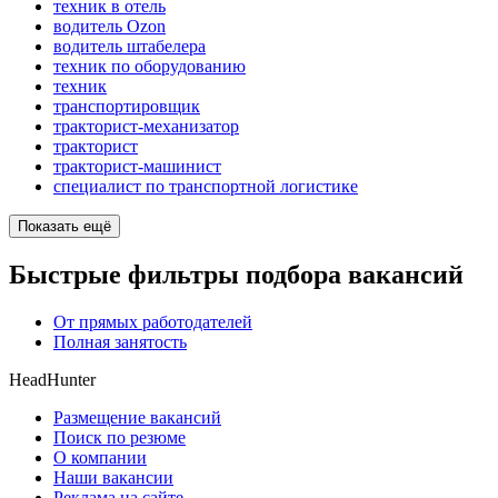
техник в отель
водитель Ozon
водитель штабелера
техник по оборудованию
техник
транспортировщик
тракторист-механизатор
тракторист
тракторист-машинист
специалист по транспортной логистике
Показать ещё
Быстрые фильтры подбора вакансий
От прямых работодателей
Полная занятость
HeadHunter
Размещение вакансий
Поиск по резюме
О компании
Наши вакансии
Реклама на сайте