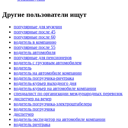
Другие пользователи ищут
популярные для мужчин
популярные после 45
популярные после 60
водитель в компанию
популярные после 55
водитель автомобиля
популярные для пенсионеров
водитель с грузовым автомобилем
водитель
водитель на автомобиле компании
водитель погрузчика-ричтрака
водитель-курьер выходного дня
водитель-курьер на автомобиле компании
специалист по организации международных перевозок
диспетчер на вечер
водитель погрузчика-электроштабелера
водитель погрузчика
диспетчер
водитель-экспедитор на автомобиле компании
водитель ричтрака