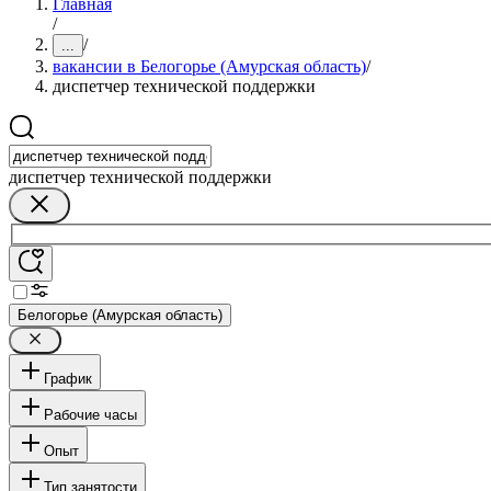
Главная
/
/
...
вакансии в Белогорье (Амурская область)
/
диспетчер технической поддержки
диспетчер технической поддержки
Белогорье (Амурская область)
График
Рабочие часы
Опыт
Тип занятости