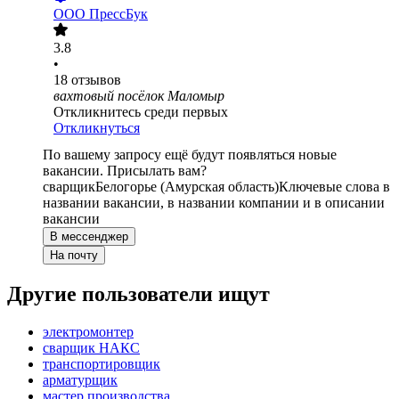
ООО
ПрессБук
3.8
•
18
отзывов
вахтовый посёлок Маломыр
Откликнитесь среди первых
Откликнуться
По вашему запросу ещё будут появляться новые
вакансии. Присылать вам?
сварщик
Белогорье (Амурская область)
Ключевые слова в
названии вакансии, в названии компании и в описании
вакансии
В мессенджер
На почту
Другие пользователи ищут
электромонтер
сварщик НАКС
транспортировщик
арматурщик
мастер производства