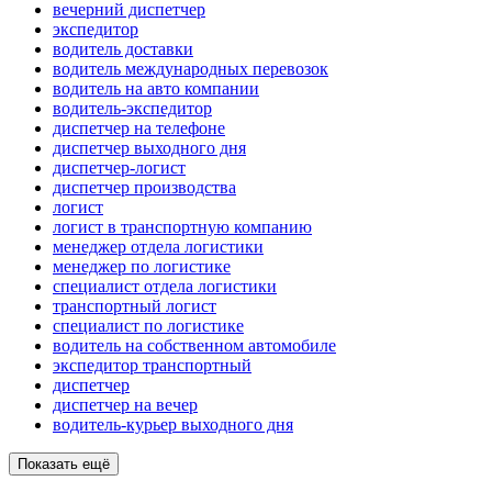
вечерний диспетчер
экспедитор
водитель доставки
водитель международных перевозок
водитель на авто компании
водитель-экспедитор
диспетчер на телефоне
диспетчер выходного дня
диспетчер-логист
диспетчер производства
логист
логист в транспортную компанию
менеджер отдела логистики
менеджер по логистике
специалист отдела логистики
транспортный логист
специалист по логистике
водитель на собственном автомобиле
экспедитор транспортный
диспетчер
диспетчер на вечер
водитель-курьер выходного дня
Показать ещё