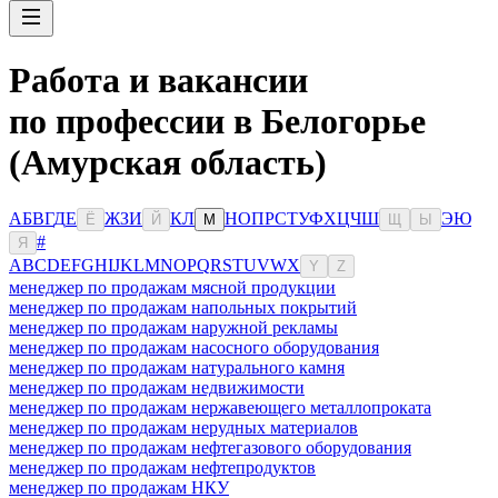
Работа и вакансии
по профессии в Белогорье
(Амурская область)
А
Б
В
Г
Д
Е
Ж
З
И
К
Л
Н
О
П
Р
С
Т
У
Ф
Х
Ц
Ч
Ш
Э
Ю
Ё
Й
М
Щ
Ы
#
Я
A
B
C
D
E
F
G
H
I
J
K
L
M
N
O
P
Q
R
S
T
U
V
W
X
Y
Z
менеджер по продажам мясной продукции
менеджер по продажам напольных покрытий
менеджер по продажам наружной рекламы
менеджер по продажам насосного оборудования
менеджер по продажам натурального камня
менеджер по продажам недвижимости
менеджер по продажам нержавеющего металлопроката
менеджер по продажам нерудных материалов
менеджер по продажам нефтегазового оборудования
менеджер по продажам нефтепродуктов
менеджер по продажам НКУ