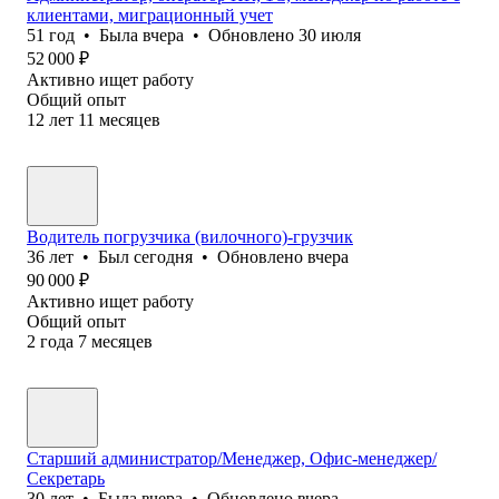
клиентами, миграционный учет
51
год
•
Была
вчера
•
Обновлено
30 июля
52 000
₽
Активно ищет работу
Общий опыт
12
лет
11
месяцев
Водитель погрузчика (вилочного)-грузчик
36
лет
•
Был
сегодня
•
Обновлено
вчера
90 000
₽
Активно ищет работу
Общий опыт
2
года
7
месяцев
Старший администратор/Менеджер, Офис-менеджер/
Секретарь
30
лет
•
Была
вчера
•
Обновлено
вчера