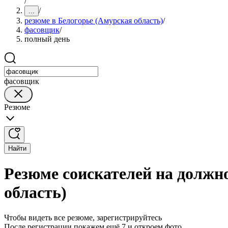
/
/
...
резюме в Белогорье (Амурская область)
/
фасовщик
/
полный день
фасовщик
Резюме
Найти
Резюме соискателей на должн
область)
Чтобы видеть все резюме, зарегистрируйтесь
После регистрации покажем ещё 7 и откроем фото