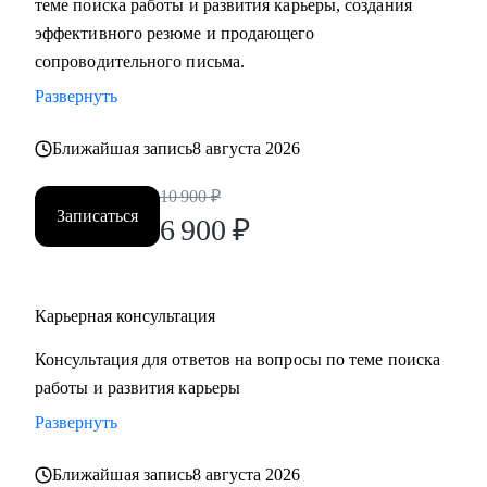
теме поиска работы и развития карьеры, создания
• Составить «продающее» резюме (самостоятельно
эффективного резюме и продающего
пропишу все блоки)
сопроводительного письма.
• Подготовиться к прохождению собеседований любого
Развернуть
формата
• Выбрать между несколькими предложениями о работе и
Ближайшая запись
8 августа 2026
др.
10 900
₽
Записаться
Кому могу помочь:
6 900
₽
Руководителям и специалистам из сфер производства, с/х,
строительства, торговли, услуг, медицины, онлайн-
сервисов и из госструктур по функциям:
Карьерная консультация
• Топ-менеджмент и управление проектами
Консультация для ответов на вопросы по теме поиска
• Административный блок (финансы, юриспруденция, HR,
работы и развития карьеры
ОТиТБ, СБ, ПТО, АХО, GR, секретариат, сметно-
договорная работа)
Развернуть
• Коммерческий блок и логистика, ВЭД
Ближайшая запись
8 августа 2026
• Производственно-технический блок, строительство