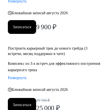
Развернуть
• Подготовиться к собеседованию и успешно пройти.
• Разобрать и выполнить тестовые задания.
Ближайшая запись
8 августа 2026
• Создать детальный индивидуальный плана развития и
вырасти на текущем месте работы.
9 900
₽
Записаться
• Построить здоровые отношения в команде и эффективно
работать с конфликтами.
Построить карьерный трек до нового грейда (3
Кому могу помочь:
встречи, месяц поддержки в чате)
Специалистам от Junior до Senior уровня:
• Product-менеджерам, кто хочет вырасти по грейду и
Комплекс из 3-х встреч для эффективного построения
зарплате
карьерного трека
• Владельцам стартапов, которые собирают команду, строят
Развернуть
процессы
• Project-менеджерам и маркетологам, кто хочет перейти в
Ближайшая запись
8 августа 2026
продукт и вырасти в зарплате
29 700
₽
Записаться
25 000
₽