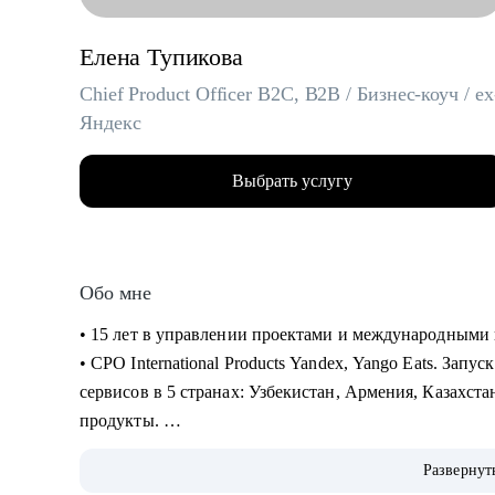
Елена Тупикова
Chief Product Officer B2C, B2B / Бизнес-коуч / ex
Яндекс
Выбрать услугу
Обо мне
• 15 лет в управлении проектами и международными 
• CPO International Products Yandex, Yango Eats. Зап
сервисов в 5 странах: Узбекистан, Армения, Казахста
продукты.
• Академический руководитель продуктовой магис
Развернут
Менеджеров Яндекса (2022-2024), автор программ по