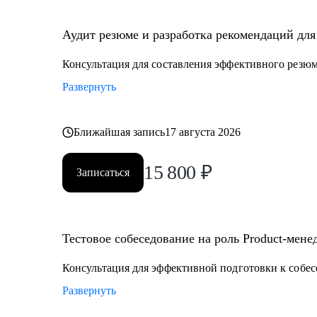
• Senior менеджерам, которые хотят вырасти до СРО: 
рабочим вопросам.
Аудит резюме и разработка рекомендаций для 
• Junior и middle project/product-менеджмента, которые
• Тем, кто хочет войти в IT и начать строить карьеру с
Консультация для составления эффективного резю
Развернуть
Ближайшая запись
17 августа 2026
15 800
₽
Записаться
Тестовое собеседование на роль Product-мене
Консультация для эффективной подготовки к собе
Развернуть