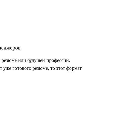
енеджеров
о резюме или будущей профессии.
ии для
т уже готового резюме, то этот формат
оманды, консультация "внешнего СРО",
ссов для достижения целей.
вать эффективные
жными командами, заказчиками и