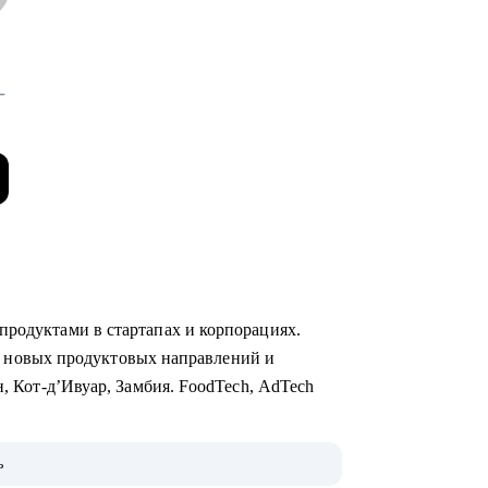
-
продуктами в стартапах и корпорациях.
уск новых продуктовых направлений и
н, Кот-д’Ивуар, Замбия. FoodTech, AdTech
тратуры МФТИ, Руководитель Школы
ь
 продуктовому менеджменту, спикер Бизнес-