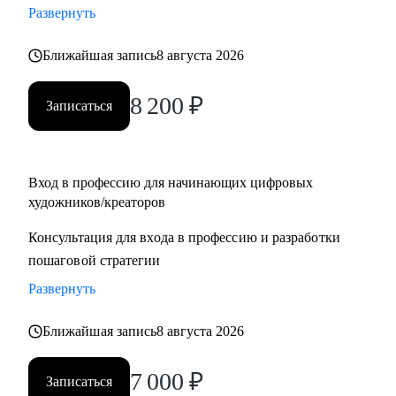
Развернуть
для правительства Дубая
• Создал AR-фильтры с охватом более 1М
Ближайшая запись
8 августа 2026
С чем могу помочь:
8 200
₽
Записаться
• побороть страхи неизвестности и мнимой сложности
творческой работы
• определиться с направлением в искусстве
• создать ступенчатую программу развития тебя, как
Вход в профессию для начинающих цифровых
художников/креаторов
художника
• провести разбор портфолио, помочь с составлением CV
Консультация для входа в профессию и разработки
• дать советы по прохождению собеседований и провести
пошаговой стратегии
репетиции
Развернуть
• провести ревью тестовых заданий, дать рекомендации
перед отправкой работодателю
Ближайшая запись
8 августа 2026
• познакомить с AI инструментами и вместе внедрить их в
твой рабочий процесс
7 000
₽
Записаться
• обучить с нуля работать в 3D, 3D-сканированием, AR,