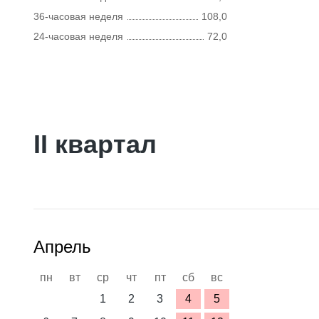
36-часовая неделя
108,0
24-часовая неделя
72,0
II квартал
Апрель
пн
вт
ср
чт
пт
сб
вс
1
2
3
4
5