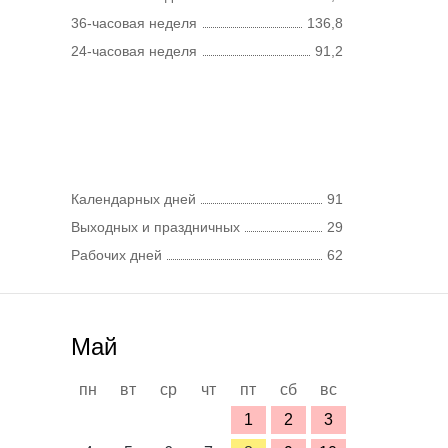
36-часовая неделя
136,8
24-часовая неделя
91,2
Календарных дней
91
Выходных и праздничных
29
Рабочих дней
62
Май
пн
вт
ср
чт
пт
сб
вс
1
2
3