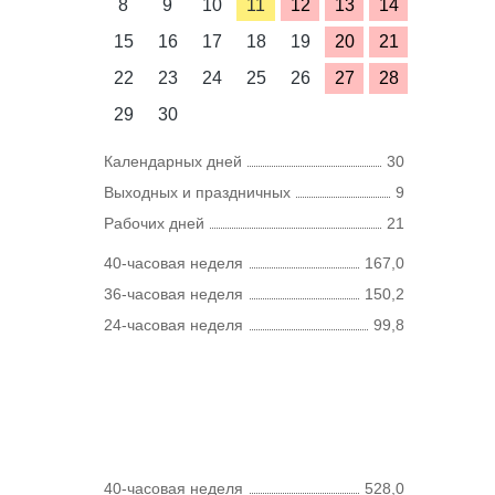
8
9
10
11
12
13
14
15
16
17
18
19
20
21
22
23
24
25
26
27
28
29
30
Календарных дней
30
Выходных и праздничных
9
Рабочих дней
21
40-часовая неделя
167,0
36-часовая неделя
150,2
24-часовая неделя
99,8
40-часовая неделя
528,0