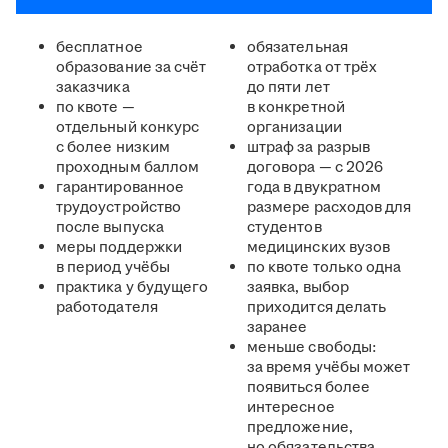
бесплатное
обязательная
образование за счёт
отработка от трёх
заказчика
до пяти лет
по квоте —
в конкретной
отдельный конкурс
организации
с более низким
штраф за разрыв
проходным баллом
договора — с 2026
гарантированное
года в двукратном
трудоустройство
размере расходов для
после выпуска
студентов
меры поддержки
медицинских вузов
в период учёбы
по квоте только одна
практика у будущего
заявка, выбор
работодателя
приходится делать
заранее
меньше свободы:
за время учёбы может
появиться более
интересное
предложение,
но обязательства