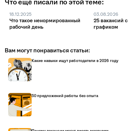
Что ещё писали по этой теме:
Без квоты поступление идёт на общих
основаниях, заказчиком может быть любая
18.12.2025
03.08.2026
компания или ИП, а договор заключают в
Что такое ненормированный
25 вакансий с
любой момент обучения.
рабочий день
графиком
Вам могут понравиться статьи:
Какие навыки ищут работодатели в 2026 году
30 предложений работы без опыта
Почему вакансии могут висеть месяцами