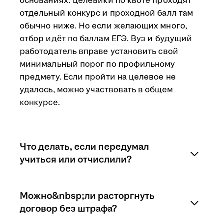
основаниях: целевики по квоте проходят
отдельный конкурс и проходной балл там
обычно ниже. Но если желающих много,
отбор идёт по баллам ЕГЭ. Вуз и будущий
работодатель вправе установить свой
минимальный порог по профильному
предмету. Если пройти на целевое не
удалось, можно участвовать в общем
конкурсе.
Что делать, если передумал
учиться или отчислили?
Последствия зависят от того, на каком
Можно&nbsp;ли расторгнуть
этапе учащийся расторгает договор.
договор без штрафа?
Перевод на другую специальность,