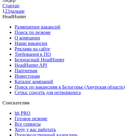
Лидер
Стартап
1
2
3
дальше
HeadHunter
Размещение вакансий
Поиск по резюме
О компании
Наши вакансии
Реклама на сайте
Требования к ПО
Безопасный HeadHunter
HeadHunter API
Партнерам
Инвесторам
Каталог компаний
Поиск по вакансиям в Белогорье (Амурская область)
Сетка: соцсеть для нетворкинга
Соискателям
hh PRO
Готовое резюме
Все сервисы
Хочу у вас работать
Производственный календарь