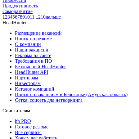
Профессии
Продуктивность
Саморазвитие
1
2
3
4
5
6
7
8
9
10
11
...
210
дальше
HeadHunter
Размещение вакансий
Поиск по резюме
О компании
Наши вакансии
Реклама на сайте
Требования к ПО
Безопасный HeadHunter
HeadHunter API
Партнерам
Инвесторам
Каталог компаний
Поиск по вакансиям в Белогорье (Амурская область)
Сетка: соцсеть для нетворкинга
Соискателям
hh PRO
Готовое резюме
Все сервисы
Хочу у вас работать