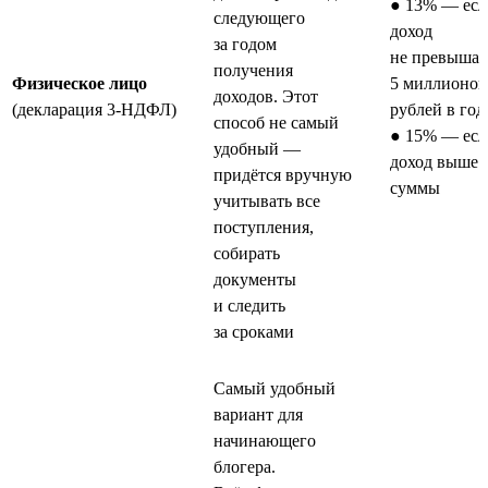
● 13% — есл
следующего
доход
за годом
не превышае
получения
Физическое лицо
5 миллионов
доходов. Этот
(декларация 3-НДФЛ)
рублей в год
способ не самый
● 15% — есл
удобный —
доход выше 
придётся вручную
суммы
учитывать все
поступления,
собирать
документы
и следить
за сроками
Самый удобный
вариант для
начинающего
блогера.