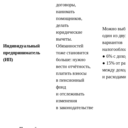
договоры,
нанимать
помощников,
делать
Можно выбр
юридические
один из двух
вычеты.
вариантов
Индивидуальный
Обязанностей
налогооблож
предприниматель
тоже становится
● 6% с доход
(ИП)
больше: нужно
● 15% от ра
вести отчётность,
между доход
платить взносы
и расходами
в пенсионный
фонд
и отслеживать
изменения
в законодательстве