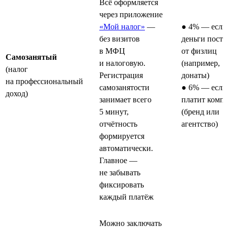
Всё оформляется
через приложение
«Мой налог»
—
● 4% — если
без визитов
деньги пост
в МФЦ
от физлиц
Самозанятый
и налоговую.
(например,
(налог
Регистрация
донаты)
на профессиональный
самозанятости
● 6% — если
доход)
занимает всего
платит комп
5 минут,
(бренд или
отчётность
агентство)
формируется
автоматически.
Главное —
не забывать
фиксировать
каждый платёж
Можно заключать