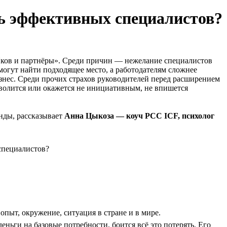
ть эффективных специалистов?
«Яков и партнёры». Среди причин — нежелание специалистов
могут найти подходящее место, а работодателям сложнее
знес. Среди прочих страхов руководителей перед расширением
волится или окажется не инициативным, не впишется
нды, рассказывает
Анна Цыкоза — коуч PCC ICF, психолог
опыт, окружение, ситуация в стране и в мире.
ньги на базовые потребности, боится всё это потерять. Его