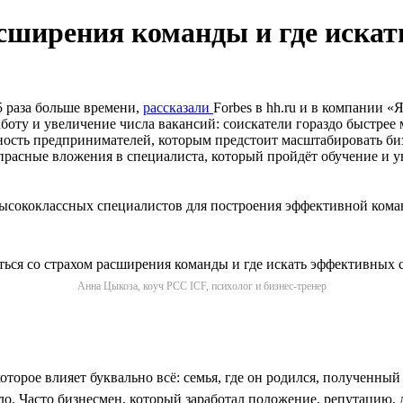
асширения команды и где иска
5 раза больше времени,
рассказали
Forbes в hh.ru и в компании 
боту и увеличение числа вакансий: соискатели гораздо быстрее 
ность предпринимателей, которым предстоит масштабировать би
расные вложения в специалиста, который пройдёт обучение и у
 высококлассных специалистов для построения эффективной кома
Анна Цыкоза, коуч PCC ICF, психолог и бизнес-тренер
орое влияет буквально всё: семья, где он родился, полученный 
. Часто бизнесмен, который заработал положение, репутацию, де