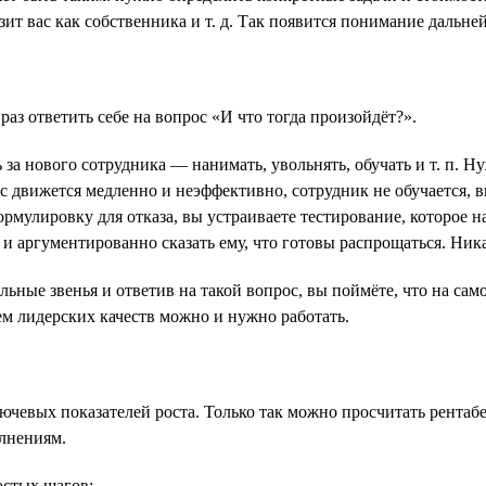
зит вас как собственника и т. д. Так появится понимание дальн
аз ответить себе на вопрос «И что тогда произойдёт?».
ь за нового сотрудника — нанимать, увольнять, обучать и т. п. 
движется медленно и неэффективно, сотрудник не обучается, вы 
мулировку для отказа, вы устраиваете тестирование, которое на
и аргументированно сказать ему, что готовы распрощаться. Ника
льные звенья и ответив на такой вопрос, вы поймёте, что на сам
ем лидерских качеств можно и нужно работать.
чевых показателей роста. Только так можно просчитать рентабе
олнениям.
остых шагов: