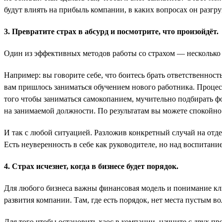
будут влиять на прибыль компании, в каких вопросах он разгру
3. Превратите страх в абсурд и посмотрите, что произойдёт.
Один из эффективных методов работы со страхом — несколько р
Например: вы говорите себе, что боитесь брать ответственност
вам пришлось заниматься обучением нового работника. Процесс 
того чтобы заниматься самокопанием, мучительно подбирать фор
на занимаемой должности. По результатам вы можете спокойно 
И так с любой ситуацией. Разложив конкретный случай на отде
Есть неуверенность в себе как руководителе, но над воспитани
4. Страх исчезнет, когда в бизнесе будет порядок.
Для любого бизнеса важны финансовая модель и понимание клю
развития компании. Там, где есть порядок, нет места пустым в
Для того чтобы остановить хаос в компании, начните с двух пр