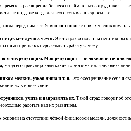
о время как расширение бизнеса и найм новых сотрудников — эт
ти штата, даже когда для этого есть все предпосылки.
 когда перед ним встаёт вопрос о поиске новых членов команды
 не сделает лучше, чем я.
Этот страх основан на негативном о
и за ними пришлось переделывать работу самому.
испортить репутацию. Моя репутация — основной источник мо
ва, когда его транслировали какие-то значимые для человека лич
шком мелкий, узкая ниша и т. п.
Это обесценивание себя и сво
видеть их в новом свете.
отрудников, учить и направлять их.
Такой страх говорит об о
еобходимо работать над их развитием.
 основан на отсутствии чёткой финансовой модели, должностны