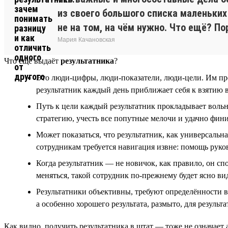
из своего большого списка маленьких 
не на том, на чём нужно. Что ещё? П
Мария Качановская
Что ещё выдаёт
результатника
?
Это люди-цифры, люди-показатели, люди-цели. Им прет
результатник каждый день приближает себя к взятию 
Путь к цели каждый результатник прокладывает вольны
стратегию, учесть все попутные мелочи и удачно фини
Может показаться, что результатник, как универсальна
сотрудникам требуется навигация извне: помощь руков
Когда результатник — не новичок, как правило, он с
меняться, такой сотрудник по-прежнему будет ясно ви
Результатники объективны, требуют определённости в 
а особенно хорошего результата, размыто, для результ
Как видно, получить результатника в штат — тоже не означает