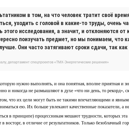
татником в том, на что человек тратит своё время
ься, уходить с головой в какие-то труды, очень 
 этого исследования, а значит, и отклоняются от 
ресно поизучать предмет, но мы понимаем, что к
 лучше. Они часто затягивают сроки сдачи, так ка
налу, департамент спецпроектов «ТМХ-Энергетические решения»
 которую нужно выполнять, и она понятная, вполне приятная и з
о и никогда не размышляют в духе «что ни день, то рекорд», ск
том, что их цели могут быть не такими впечатляющими и явными,
аниматься ею. Их больше увлекают качественные показатели, а н
биться в принципе) процессникам мешают трудности, которых эта
в восторг, в отличие от результатников. Только безоблачный гор