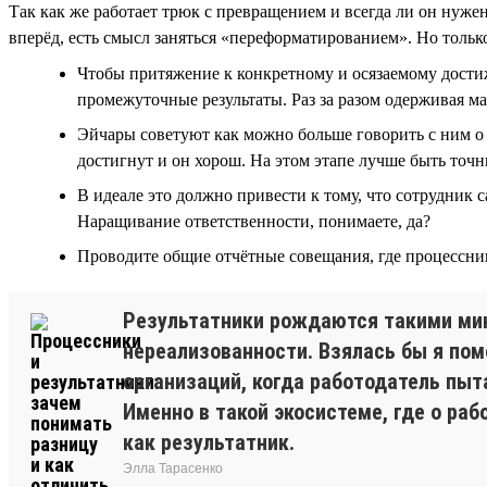
Так как же работает трюк с превращением и всегда ли он нуже
вперёд, есть смысл заняться «переформатированием». Но только
Чтобы притяжение к конкретному и осязаемому достиж
промежуточные результаты. Раз за разом одерживая м
Эйчары советуют как можно больше говорить с ним о ц
достигнут и он хорош. На этом этапе лучше быть точны
В идеале это должно привести к тому, что сотрудник 
Наращивание ответственности, понимаете, да?
Проводите общие отчётные совещания, где процессник
Результатники рождаются такими мини
нереализованности. Взялась бы я по
организаций, когда работодатель пыт
Именно в такой экосистеме, где о раб
как результатник.
Элла Тарасенко