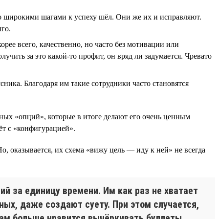
кто широкими шагами к успеху шёл. Они же их и исправляют.
лго.
корее всего, качественно, но часто без мотивации или
лучить за это какой-то профит, он вряд ли задумается. Чревато
ника. Благодаря им такие сотрудники часто становятся
ьных «опций», которые в итоге делают его очень ценным
ёт с «конфигурацией».
 Но, оказывается, их схема «вижу цель — иду к ней» не всегда
ий за единицу времени. Им как раз не хватает
ных, даже создают суету. При этом случается,
кам больше нравится вычёркивать буллеты