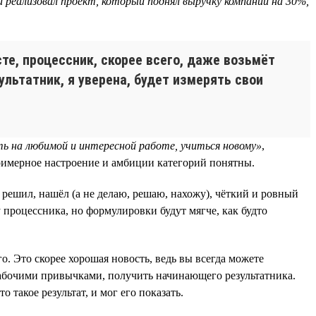
 реализовал проект, который поднял выручку компании на 30%,
е, процессник, скорее всего, даже возьмёт
ультатник, я уверена, будет измерять свои
ь на любимой и интересной работе, учиться новому»
,
примерное настроение и амбиции категорий понятны.
 решил, нашёл (а не делаю, решаю, нахожу), чёткий и ровный
у процессника, но формулировки будут мягче, как будто
. Это скорее хорошая новость, ведь вы всегда можете
рабочими привычками, получить начинающего результатника.
 такое результат, и мог его показать.