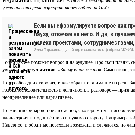
Результатник
тот, кто скажет:
«Провёл 5 мероприятий на 2000 
увеличил конверсию корпоративного сайта на 10%»
.
Если вы сформулируете вопрос как пр
паузу, отвечая на него. И да, в лучш
успехи проектами, сотрудничествами,
Элла Тарасенко, дизайнер и основатель фабрики MONON
Точно так же поможет вопрос и на будущее. Про свои планы, ск
уверенный
результатник
:
«Займу ваше место»
. Само собой, э
Пока собеседник говорит, также обратите внимание на речь. З
голос, последовательность и логичность в разговоре — признак
неопределённее или вариативнее.
По мнению эйчаров и бизнесменов, с которыми мы поговорили, 
«донастроить» подчинённого в нужную сторону. Например, «о
Наверное, и обратные переходы возможны и случаются, но чаще в