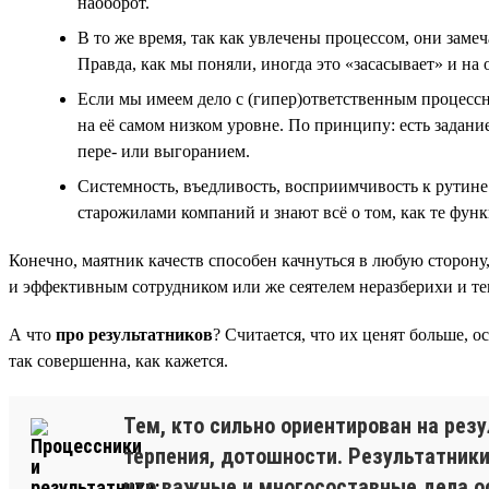
наоборот.
В то же время, так как увлечены процессом, они заме
Правда, как мы поняли, иногда это «засасывает» и на
Если мы имеем дело с (гипер)ответственным процессник
на её самом низком уровне. По принципу: есть задание
пере- или выгоранием.
Системность, въедливость, восприимчивость к рутине
старожилами компаний и знают всё о том, как те фун
Конечно, маятник качеств способен качнуться в любую сторону
и эффективным сотрудником или же сеятелем неразберихи и тем
А что
про результатников
? Считается, что их ценят больше, о
так совершенна, как кажется.
Тем, кто сильно ориентирован на рез
терпения, дотошности. Результатники
что важные и многосоставные дела о