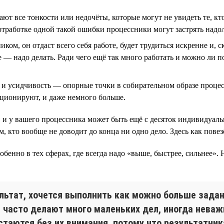
чают все тонкости или недочёты, которые могут не увидеть те, 
 отработке одной такой ошибки процессники могут застрять надо
ом, он отдаст всего себя работе, будет трудиться искренне и, с
 — надо делать. Ради чего ещё так много работать и можно ли по
 и усидчивость — опорные точки в собирательном образе процесс
кционируют, и даже немного больше.
, и у вашего процессника может быть ещё с десяток индивидуал
, кто вообще не доводит до конца ни одно дело. Здесь как повез
собенно в тех сферах, где всегда надо «выше, быстрее, сильнее».
ультат, хочется выполнить как можно больше задан
 часто делают много маленьких дел, иногда неваж
стаются без их внимания, потому что результатни