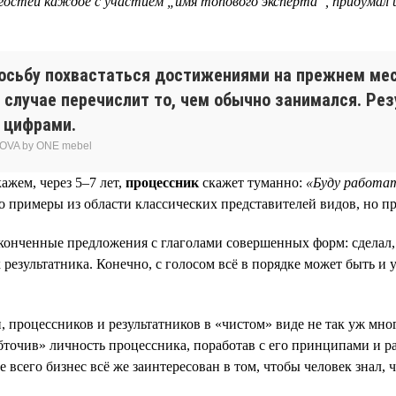
гостей каждое с участием „имя топового эксперта“, придумал и
осьбу похвастаться достижениями на прежнем мест
ем случае перечислит то, чем обычно занимался. Рез
 цифрами.
OVA by ONE mebel
ажем, через 5–7 лет,
процессник
скажет туманно:
«Буду работат
то примеры из области классических представителей видов, но 
аконченные предложения с глаголами совершенных форм: сделал,
 результатника. Конечно, с голосом всё в порядке может быть и 
процессников и результатников в «чистом» виде не так уж много
бточив» личность процессника, поработав с его принципами и 
сего бизнес всё же заинтересован в том, чтобы человек знал, что