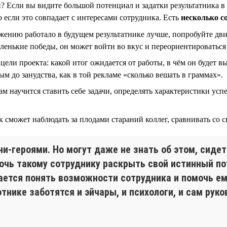
н? Если вы видите большой потенциал и задатки результатника в
 если это совпадает с интересами сотрудника. Есть
несколько с
ению работало в будущем результатнике лучше, попробуйте дви
аленькие победы, он может войти во вкус и переориентироватьс
ели проекта: какой итог ожидается от работы, в чём он будет вы
м до занудства, как в той рекламе «сколько вешать в граммах».
сам научится ставить себе задачи, определять характеристики ус
 сможет наблюдать за плодами стараний коллег, сравнивать со с
-героями. Но могут даже не знать об этом, сидет
мочь такому сотруднику раскрыть свой истинный п
ается понять возможности сотрудника и помочь ем
отнике заботятся и эйчары, и психологи, и сам рук