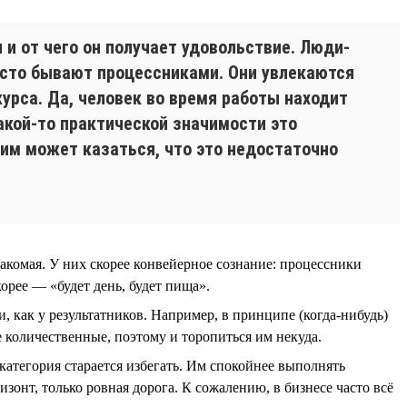
 и от чего он получает удовольствие. Люди-
часто бывают процессниками. Они увлекаются
курса. Да, человек во время работы находит
акой-то практической значимости это
к им может казаться, что это недостаточно
накомая. У них скорее конвейерное сознание: процессники
орее — «будет день, будет пища».
 как у результатников. Например, в принципе (когда-нибудь)
е количественные, поэтому и торопиться им некуда.
 категория старается избегать. Им спокойнее выполнять
изонт, только ровная дорога. К сожалению, в бизнесе часто всё