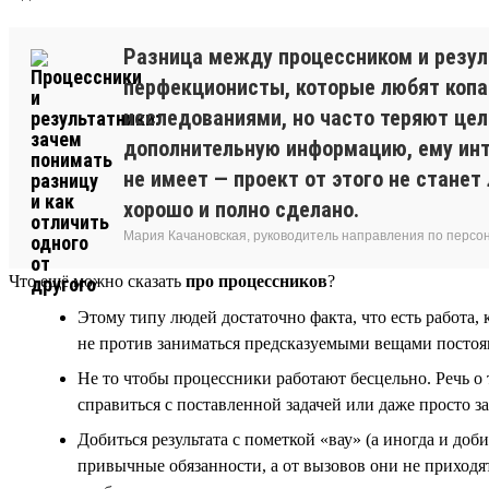
Разница между процессником и резуль
перфекционисты, которые любят копат
исследованиями, но часто теряют цель
дополнительную информацию, ему инте
не имеет — проект от этого не станет
хорошо и полно сделано.
Мария Качановская, руководитель направления по персо
Что ещё можно сказать
про процессников
?
Этому типу людей достаточно факта, что есть работа,
не против заниматься предсказуемыми вещами постоянн
Не то чтобы процессники работают бесцельно. Речь о 
справиться с поставленной задачей или даже просто з
Добиться результата с пометкой «вау» (а иногда и до
привычные обязанности, а от вызовов они не приходят 