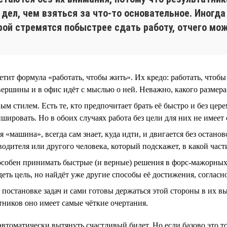
дел, чем взяться за что-то основательное. Иногда
орой стремятся побыстрее сдать работу, отчего мо
ит формула «работать, чтобы жить». Их кредо: работать, чтобы
вершины и в офис идёт с мыслью о ней. Неважно, какого размера
м стилем. Есть те, кто предпочитает брать её быстро и без цер
шировать. Но в обоих случаях работа без цели для них не имеет
я «машина», всегда сам знает, куда идти, и двигается без остано
одителя или другого человека, который подскажет, в какой части
пособен принимать быстрые (и верные) решения в форс-мажорны
деть цель, но найдёт уже другие способы её достижения, соглас
постановке задач и сами готовы держаться этой стороны в их в
атников оно имеет самые чёткие очертания.
 автоматически вытянуть счастливый билет. Но если базово это т