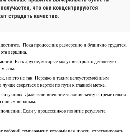
 получается, что они концентрируются
жет страдать качество.
 достигать. Пока процессник размеренно и буднично трудится,
 эта вершина.
емоний. Есть другие, которые могут выстроить детальную
 смысла.
вок, но это не так. Нередко и таким целеустремлённым
 лучше сверяться с картой по пути к главной метке.
х ситуациях. Даже если внешние условия начнут стремительно
но новым вводным.
ыполнении. Если у процессников понятие результата,
от рабочий темперамент, который вам нужен, отрегулировать