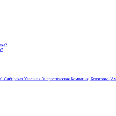
а?
, Сибирская Угольная Энергетическая Компания, Белогорье (Ам