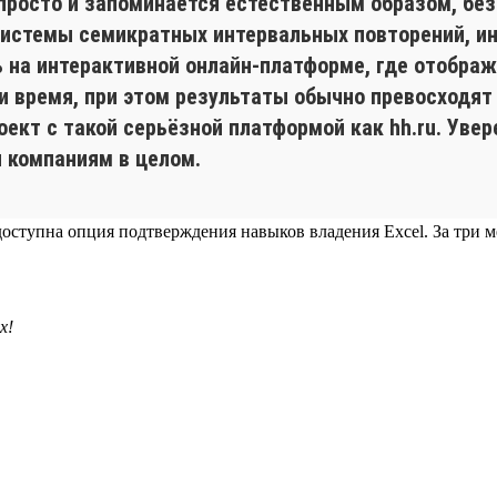
просто и запоминается естественным образом, без
 системы семикратных интервальных повторений, и
на интерактивной онлайн-платформе, где отобража
 и время, при этом результаты обычно превосходят
кт с такой серьёзной платформой как hh.ru. Увер
и компаниям в целом.
ла доступна опция подтверждения навыков владения Excel. За три
х!