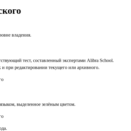
ского
ровне владения.
тствующий тест, составленный экспертами Alibra School.
к и при редактировании текущего или архивного.
языком, выделенное зелёным цветом.
ода.