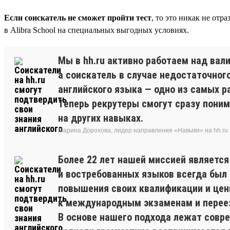
Если соискатель не сможет пройти тест
, то это никак не отр
в Alibra School на специальных выгодных условиях.
Мы в hh.ru активно работаем над ва
а соискатель в случае недостаточног
английского языка — одно из самых р
Теперь рекрутеры смогут сразу пони
на других навыках.
Марина Дорохова, лидер направления «Навыки» на hh.ru
Более 22 лет нашей миссией являетс
и востребованных языков всегда был и
повышения своих квалификации и цен
к международным экзаменам и перее
В основе нашего подхода лежат совр