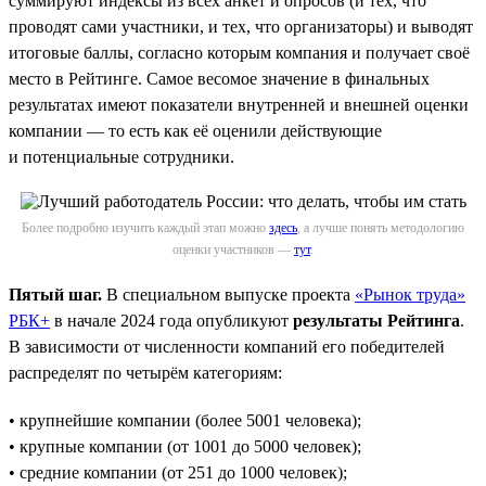
суммируют индексы из всех анкет и опросов (и тех, что
проводят сами участники, и тех, что организаторы) и выводят
итоговые баллы, согласно которым компания и получает своё
место в Рейтинге. Самое весомое значение в финальных
результатах имеют показатели внутренней и внешней оценки
компании — то есть как её оценили действующие
и потенциальные сотрудники.
Более подробно изучить каждый этап можно
здесь
, а лучше понять методологию
оценки участников —
тут
.
Пятый шаг.
В специальном выпуске проекта
«Рынок труда»
РБК+
в начале 2024 года опубликуют
результаты Рейтинга
.
В зависимости от численности компаний его победителей
распределят по четырём категориям:
• крупнейшие компании (более 5001 человека);
• крупные компании (от 1001 до 5000 человек);
• средние компании (от 251 до 1000 человек);