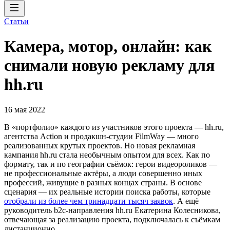
Статьи
Камера, мотор, онлайн: как
снимали новую рекламу для
hh.ru
16 мая 2022
В «портфолио» каждого из участников этого проекта — hh.ru,
агентства Action и продакшн-студии FilmWay — много
реализованных крутых проектов. Но новая рекламная
кампания hh.ru стала необычным опытом для всех. Как по
формату, так и по географии съёмок: герои видеороликов —
не профессиональные актёры, а люди совершенно иных
профессий, живущие в разных концах страны. В основе
сценария — их реальные истории поиска работы, которые
отобрали из более чем тринадцати тысяч заявок
. А ещё
руководитель b2c-направления hh.ru Екатерина Колесникова,
отвечающая за реализацию проекта, подключалась к съёмкам
дистанционно.