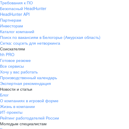
Требования к ПО
pr@ural.hh.ru
Безопасный HeadHunter
HeadHunter API
Краснодар
Партнерам
Инвесторам
ул. Янковского, д. 169, 7 этаж,
Каталог компаний
706 каб.
Поиск по вакансиям в Белогорье (Амурская область)
+7 861 205-55-57
Сетка: соцсеть для нетворкинга
pr@krd.hh.ru
Соискателям
hh PRO
Готовое резюме
Владивосток
Все сервисы
пер. Ланинский д. 4, офис 3.4
Хочу у вас работать
Производственный календарь
+7 423 202-33-28
Экспертная рекомендация
pr@dv.hh.ru
Новости и статьи
Блог
Новосибирск
О компаниях в игровой форме
Жизнь в компании
ул. Большевистская, д. 35,
ИТ-проекты
помещение 21
Рейтинг работодателей России
+7 383 207-94-64
Молодым специалистам