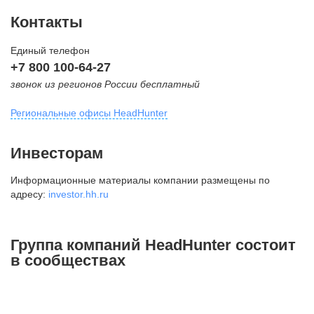
Контакты
Единый телефон
+7 800 100-64-27
звонок из регионов России бесплатный
Региональные офисы HeadHunter
Москва
Инвесторам
внутригородская территория
Информационные материалы компании размещены по
Муниципальный округ Тверской,
адресу:
investor.hh.ru
2-я Брестская ул., д. 48,
помещение 25
+7 495 974-64-27
Группа компаний HeadHunter состоит
+7 495 980-64-27
в сообществах
+7 495 134-92-24
press@hh.ru