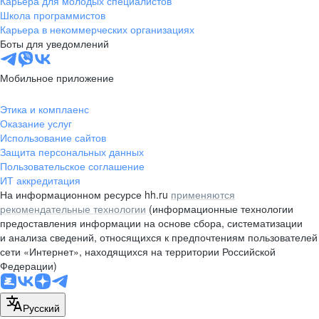
Карьера для молодых специалистов
pr@nsk.hh.ru
Школа программистов
Карьера в некоммерческих организациях
Минск
Боты для уведомлений
пр-т Дзержинского, д. 57,
10 этаж, помещение 45-1
Мобильное приложение
+375 (17)
336-03-02
Этика и комплаенс
pr@rabota.by
Оказание услуг
Использование сайтов
Алматы
Защита персональных данных
Пользовательское соглашение
пр. Абая, д. 151, БЦ Алатау,
ИТ аккредитация
12 этаж, офис 1209
На информационном ресурсе hh.ru
применяются
+7 727 232-13-13
рекомендательные технологии
(информационные технологии
pr@headhunter.com.kz
предоставления информации на основе сбора, систематизации
и анализа сведений, относящихся к предпочтениям пользователей
сети «Интернет», находящихся на территории Российской
Федерации)
Русский