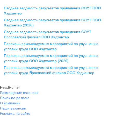
Сводная ведомость результатов проведения СОУТ ООО
Воронеж
Хэдхантер
Сводная ведомость результатов проведения СОУТ ООО
ул. Комиссаржевской, д. 10,
Хэдхантер (2026)
офис 1212
Сводная ведомость результатов проведения СОУТ
+7 473 280-05-05
Ярославский филиал ООО Хэдхантер
pr@vrn.hh.ru
Перечень рекомендуемых мероприятий по улучшению
условий труда ООО Хэдхантер
Казань
Перечень рекомендуемых мероприятий по улучшению
ул. Спартаковская, д. 2А, этаж 3,
условий труда ООО Хэдхантер (2026)
помещение 15
Перечень рекомендуемых мероприятий по улучшению
условий труда Ярославский филиал ООО Хэдхантер
+7 843 212-12-50
pr@kzn.hh.ru
HeadHunter
Размещение вакансий
Екатеринбург
Поиск по резюме
ул. Боевых Дружин, стр. 20,
О компании
5 этаж, офис 505, 521
Наши вакансии
Реклама на сайте
+7 343 226-79-99