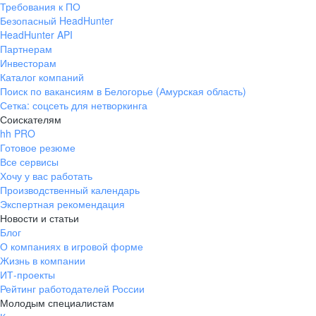
Требования к ПО
pr@ural.hh.ru
Безопасный HeadHunter
HeadHunter API
Краснодар
Партнерам
Инвесторам
ул. Янковского, д. 169, 7 этаж,
Каталог компаний
706 каб.
Поиск по вакансиям в Белогорье (Амурская область)
+7 861 205-55-57
Сетка: соцсеть для нетворкинга
pr@krd.hh.ru
Соискателям
hh PRO
Готовое резюме
Владивосток
Все сервисы
пер. Ланинский д. 4, офис 3.4
Хочу у вас работать
Производственный календарь
+7 423 202-33-28
Экспертная рекомендация
pr@dv.hh.ru
Новости и статьи
Блог
Новосибирск
О компаниях в игровой форме
Жизнь в компании
ул. Большевистская, д. 35,
ИТ-проекты
помещение 21
Рейтинг работодателей России
+7 383 207-94-64
Молодым специалистам