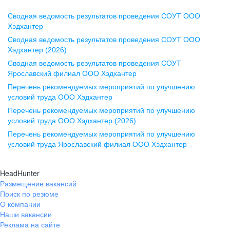
Сводная ведомость результатов проведения СОУТ ООО
Воронеж
Хэдхантер
Сводная ведомость результатов проведения СОУТ ООО
ул. Комиссаржевской, д. 10,
Хэдхантер (2026)
офис 1212
Сводная ведомость результатов проведения СОУТ
+7 473 280-05-05
Ярославский филиал ООО Хэдхантер
pr@vrn.hh.ru
Перечень рекомендуемых мероприятий по улучшению
условий труда ООО Хэдхантер
Казань
Перечень рекомендуемых мероприятий по улучшению
ул. Спартаковская, д. 2А, этаж 3,
условий труда ООО Хэдхантер (2026)
помещение 15
Перечень рекомендуемых мероприятий по улучшению
условий труда Ярославский филиал ООО Хэдхантер
+7 843 212-12-50
pr@kzn.hh.ru
HeadHunter
Размещение вакансий
Екатеринбург
Поиск по резюме
ул. Боевых Дружин, стр. 20,
О компании
5 этаж, офис 505, 521
Наши вакансии
Реклама на сайте
+7 343 226-79-99