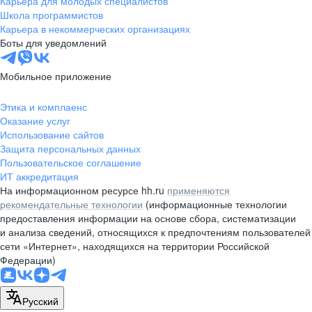
Карьера для молодых специалистов
pr@nsk.hh.ru
Школа программистов
Карьера в некоммерческих организациях
Минск
Боты для уведомлений
пр-т Дзержинского, д. 57,
10 этаж, помещение 45-1
Мобильное приложение
+375 (17)
336-03-02
Этика и комплаенс
pr@rabota.by
Оказание услуг
Использование сайтов
Алматы
Защита персональных данных
Пользовательское соглашение
пр. Абая, д. 151, БЦ Алатау,
ИТ аккредитация
12 этаж, офис 1209
На информационном ресурсе hh.ru
применяются
+7 727 232-13-13
рекомендательные технологии
(информационные технологии
pr@headhunter.com.kz
предоставления информации на основе сбора, систематизации
и анализа сведений, относящихся к предпочтениям пользователей
сети «Интернет», находящихся на территории Российской
Федерации)
Русский