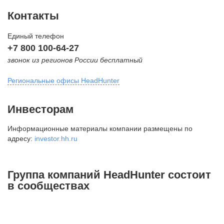
Контакты
Единый телефон
+7 800 100-64-27
звонок из регионов России бесплатный
Региональные офисы HeadHunter
Москва
Инвесторам
внутригородская территория
Информационные материалы компании размещены по
Муниципальный округ Тверской,
адресу:
investor.hh.ru
2-я Брестская ул., д. 48,
помещение 25
+7 495 974-64-27
Группа компаний HeadHunter состоит
+7 495 980-64-27
в сообществах
+7 495 134-92-24
press@hh.ru