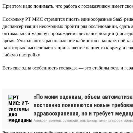
При этом надо понимать, что работа с госзаказчиком имеет с
Поскольку РТ МИС стремится писать единообразные SaaS-реше
диспансеризации необходимо пройти ряд обследований, сдать а
оптимальный маршрут прохождения диспансеризации (последова
время. Учитываются расположение кабинетов в конкретной кл
на которых высвечивается приглашение пациента к врачу, и е
гибкую настройку.
Есть еще одна особенность госзаказа — это стабильность и гар
«По моим оценкам, объем автоматизац
постоянно появляются новые требова
здравоохранения, но и требует медиц
Алексей Беляев, руководитель департамента проектирова
Решая задачи в масштабе региона и страны, компания прислуш