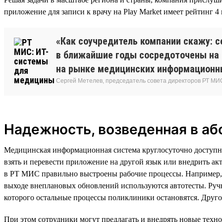
приложение для записи к врачу на Play Market имеет рейтинг 4 
«Как соучредитель компании скажу: с
в ближайшие годы сосредоточены на 
на рынке медицинских информационны
Сергей Метелев, председатель совета директоров РТ МИ
Надежность, возведенная в а
Медицинская информационная система круглосуточно доступна 
взять и перевести приложение на другой язык или внедрить а
в РТ МИС правильно выстроены рабочие процессы. Например, р
выходе внеплановых обновлений используются автотесты. Руч
которого остальные процессы поликлиники остановятся. Друго
При этом сотрудники могут предлагать и внедрять новые тех