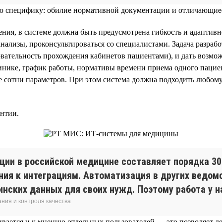
вою специфику: обилие нормативной документации и отличающиес
ния, в системе должна быть предусмотрена гибкость и адаптив
нализы, проконсультироваться со специалистами. Задача разраб
тельность прохождения кабинетов пациентами), и дать возможн
инике, график работы, нормативы времени приема одного пацие
ще сотни параметров. При этом система должна подходить любо
антии.
ии в российской медицине составляет порядка 30% 
ния к интеграциям. Автоматизация в других ведо
инских данных для своих нужд. Поэтому работа у на
ния и контроля качества
ивается и к мнению отдельных пользователей — это позволяет 