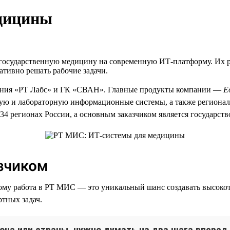
дицины
государственную медицину на современную ИТ-платформу. Их р
тивно решать рабочие задачи.
ния «РТ Лабс» и ГК «СВАН». Главные продукты компании —
Е
ую и лабораторную информационные системы, а также региона
4 регионах России, а основным заказчиком является государств
зчиком
ому работа в РТ МИС — это уникальный шанс создавать высоко
ртных задач.
она или страны, нужно думать на два шага вперед