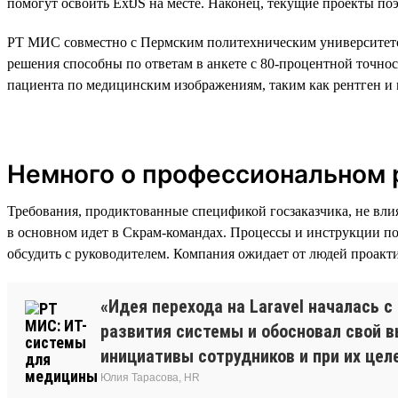
помогут освоить ExtJS на месте. Наконец, текущие проекты по
РТ МИС совместно с Пермским политехническим университето
решения способны по ответам в анкете с 80-процентной точно
пациента по медицинским изображениям, таким как рентген и 
Немного о профессиональном р
Требования, продиктованные спецификой госзаказчика, не вли
в основном идет в Скрам-командах. Процессы и инструкции по
обсудить с руководителем. Компания ожидает от людей проакти
«Идея перехода на Laravel началась 
развития системы и обосновал свой в
инициативы сотрудников и при их цел
Юлия Тарасова, HR