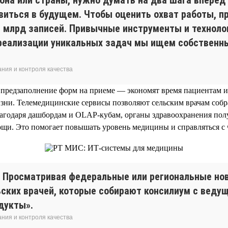
явиться в будущем. Чтобы оценить охват работы, пр
 1 млрд записей. Привычные инструменты и техноло
 реализации уникальных задач мы ищем собственн
ния и контроля качества
 предзаполнение форм на приеме — экономят время пациентам и
зни. Телемедицинские сервисы позволяют сельским врачам соб
лагодаря дашбордам и OLAP-кубам, органы здравоохранения пол
щи. Это помогает повышать уровень медицины и справляться с
. Просматривая федеральные или региональные нов
ельских врачей, которые собирают консилиум с вед
дукты».
ния и контроля качества